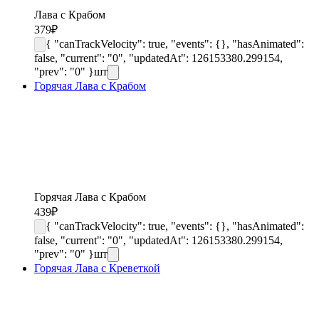
Лава с Крабом
379
₽
{ "canTrackVelocity": true, "events": {}, "hasAnimated":
false, "current": "0", "updatedAt": 126153380.299154,
"prev": "0" }
шт
Горячая Лава с Крабом
Горячая Лава с Крабом
439
₽
{ "canTrackVelocity": true, "events": {}, "hasAnimated":
false, "current": "0", "updatedAt": 126153380.299154,
"prev": "0" }
шт
Горячая Лава с Креветкой