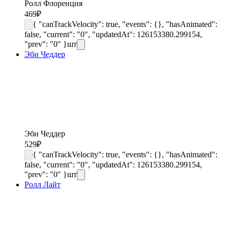
Ролл Флоренция
469
₽
{ "canTrackVelocity": true, "events": {}, "hasAnimated":
false, "current": "0", "updatedAt": 126153380.299154,
"prev": "0" }
шт
Эби Чеддер
Эби Чеддер
529
₽
{ "canTrackVelocity": true, "events": {}, "hasAnimated":
false, "current": "0", "updatedAt": 126153380.299154,
"prev": "0" }
шт
Ролл Лайт