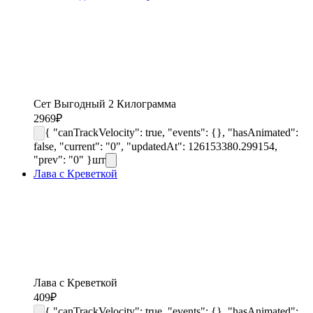
Сет Выгодный 2 Килограмма
2969
₽
{ "canTrackVelocity": true, "events": {}, "hasAnimated":
false, "current": "0", "updatedAt": 126153380.299154,
"prev": "0" }
шт
Лава с Креветкой
Лава с Креветкой
409
₽
{ "canTrackVelocity": true, "events": {}, "hasAnimated":