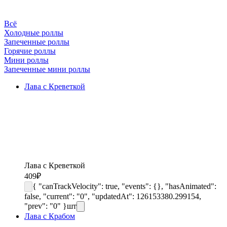
Всё
Холодные роллы
Запеченные роллы
Горячие роллы
Мини роллы
Запеченные мини роллы
Лава с Креветкой
Лава с Креветкой
409
₽
{ "canTrackVelocity": true, "events": {}, "hasAnimated":
false, "current": "0", "updatedAt": 126153380.299154,
"prev": "0" }
шт
Лава с Крабом