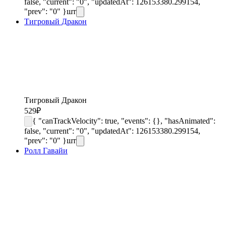
false, "current": "0", "updatedAt": 126153380.299154,
"prev": "0" }
шт
Тигровый Дракон
Тигровый Дракон
529
₽
{ "canTrackVelocity": true, "events": {}, "hasAnimated":
false, "current": "0", "updatedAt": 126153380.299154,
"prev": "0" }
шт
Ролл Гавайи