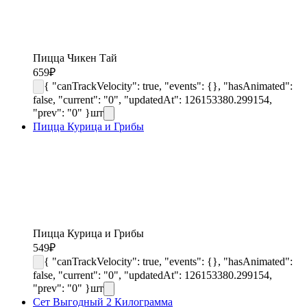
Пицца Чикен Тай
659
₽
{ "canTrackVelocity": true, "events": {}, "hasAnimated":
false, "current": "0", "updatedAt": 126153380.299154,
"prev": "0" }
шт
Пицца Курица и Грибы
Пицца Курица и Грибы
549
₽
{ "canTrackVelocity": true, "events": {}, "hasAnimated":
false, "current": "0", "updatedAt": 126153380.299154,
"prev": "0" }
шт
Сет Выгодный 2 Килограмма