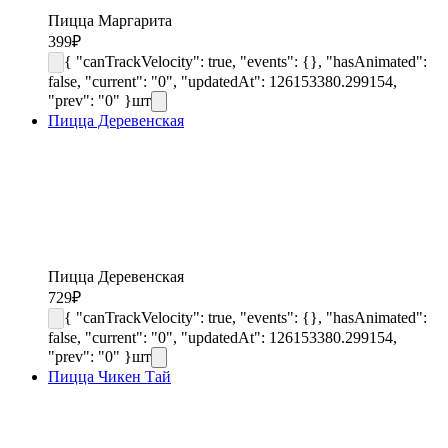
Пицца Маргарита
399
₽
{ "canTrackVelocity": true, "events": {}, "hasAnimated":
false, "current": "0", "updatedAt": 126153380.299154,
"prev": "0" }
шт
Пицца Деревенская
Пицца Деревенская
729
₽
{ "canTrackVelocity": true, "events": {}, "hasAnimated":
false, "current": "0", "updatedAt": 126153380.299154,
"prev": "0" }
шт
Пицца Чикен Тай