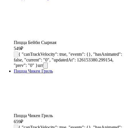
Пицца Бейби Сырная
549
₽
{ "canTrackVelocity": true, "events": {}, "hasAnimated":
false, "current": "0", "updatedAt": 126153380.299154,
"prev": "0" }
шт
Пицца Чикен Гриль
Пицца Чикен Гриль
659
₽
{ "canTrackVelocity": true, "events": {}, "hasAnimated":