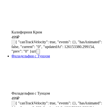
Калифорния Крим
499
₽
{ "canTrackVelocity": true, "events": {}, "hasAnimated":
false, "current": "0", "updatedAt": 126153380.299154,
"prev": "0" }
шт
Филадельфия с Тунцом
Филадельфия с Тунцом
499
₽
{ "canTrackVelocity": true, "events": {}, "hasAnimated":