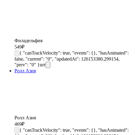
Филадельфия
549
₽
{ "canTrackVelocity": true, "events": {}, "hasAnimated":
false, "current": "0", "updatedAt": 126153380.299154,
"prev": "0" }
шт
Ролл Азия
Ролл Азия
469
₽
{ "canTrackVelocity": true, "events": {}, "hasAnimated":