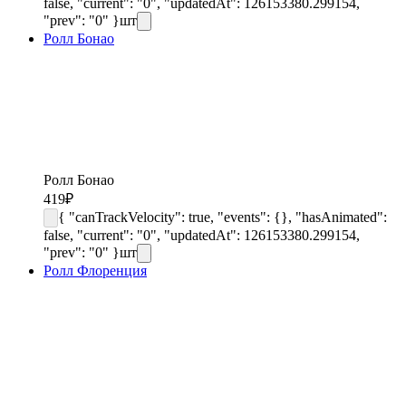
false, "current": "0", "updatedAt": 126153380.299154,
"prev": "0" }
шт
Ролл Бонао
Ролл Бонао
419
₽
{ "canTrackVelocity": true, "events": {}, "hasAnimated":
false, "current": "0", "updatedAt": 126153380.299154,
"prev": "0" }
шт
Ролл Флоренция