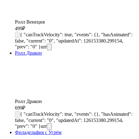
Ролл Венеция
499
₽
{ "canTrackVelocity": true, "events": {}, "hasAnimated":
false, "current": "0", "updatedAt": 126153380.299154,
"prev": "0" }
шт
Ролл Дракон
Ролл Дракон
699
₽
{ "canTrackVelocity": true, "events": {}, "hasAnimated":
false, "current": "0", "updatedAt": 126153380.299154,
"prev": "0" }
шт
Филадельфия с Угрём