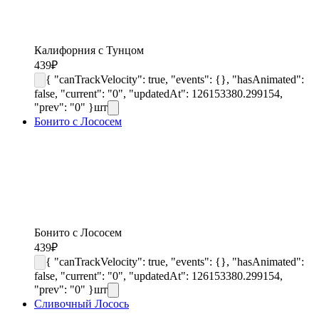
Калифорния с Тунцом
439
₽
{ "canTrackVelocity": true, "events": {}, "hasAnimated":
false, "current": "0", "updatedAt": 126153380.299154,
"prev": "0" }
шт
Бонито с Лососем
Бонито с Лососем
439
₽
{ "canTrackVelocity": true, "events": {}, "hasAnimated":
false, "current": "0", "updatedAt": 126153380.299154,
"prev": "0" }
шт
Сливочный Лосось