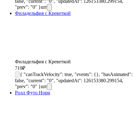
false, "current": "0", "updatedAt": 126153380.299154,
"prev": "0" }
шт
Филадельфия с Креветкой
Филадельфия с Креветкой
719
₽
{ "canTrackVelocity": true, "events": {}, "hasAnimated":
false, "current": "0", "updatedAt": 126153380.299154,
"prev": "0" }
шт
Ролл Футо Нори