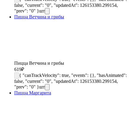
false, "current": "0", "updatedAt": 126153380.299154,
"prev": "0" }
шт
Пицца Ветчина и грибы
Пицца Ветчина и грибы
619
₽
{ "canTrackVelocity": true, "events": {}, "hasAnimated":
false, "current": "0", "updatedAt": 126153380.299154,
"prev": "0" }
шт
Пицца Маргарита