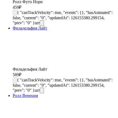
Ролл Футо Нори
459
₽
{ "canTrackVelocity": true, "events": {}, "hasAnimated":
false, "current": "0", "updatedAt": 126153380.299154,
"prev": "0" }
шт
Филадельфия Лайт
Филадельфия Лайт
589
₽
{ "canTrackVelocity": true, "events": {}, "hasAnimated":
false, "current": "0", "updatedAt": 126153380.299154,
"prev": "0" }
шт
Ролл Венеция