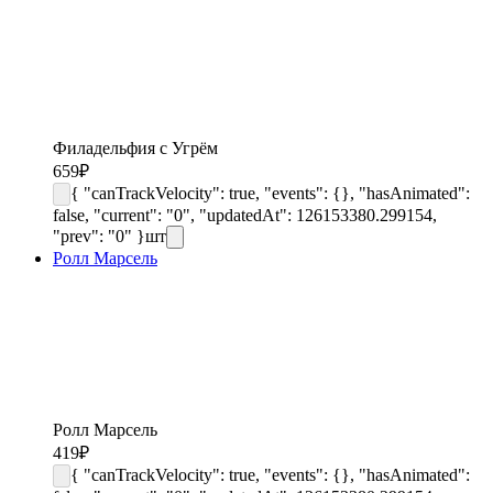
Филадельфия с Угрём
659
₽
{ "canTrackVelocity": true, "events": {}, "hasAnimated":
false, "current": "0", "updatedAt": 126153380.299154,
"prev": "0" }
шт
Ролл Марсель
Ролл Марсель
419
₽
{ "canTrackVelocity": true, "events": {}, "hasAnimated":