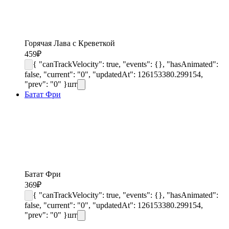
Горячая Лава с Креветкой
459
₽
{ "canTrackVelocity": true, "events": {}, "hasAnimated":
false, "current": "0", "updatedAt": 126153380.299154,
"prev": "0" }
шт
Батат Фри
Батат Фри
369
₽
{ "canTrackVelocity": true, "events": {}, "hasAnimated":
false, "current": "0", "updatedAt": 126153380.299154,
"prev": "0" }
шт