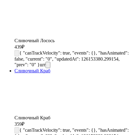
Сливочный Лосось
439
₽
{ "canTrackVelocity": true, "events": {}, "hasAnimated":
false, "current": "0", "updatedAt": 126153380.299154,
"prev": "0" }
шт
Сливочный Краб
Сливочный Краб
359
₽
{ "canTrackVelocity": true, "events": {}, "hasAnimated":