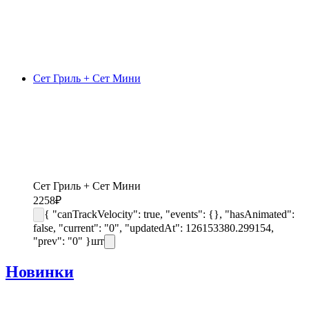
Сет Гриль + Сет Мини
Сет Гриль + Сет Мини
2258
₽
{ "canTrackVelocity": true, "events": {}, "hasAnimated":
false, "current": "0", "updatedAt": 126153380.299154,
"prev": "0" }
шт
Новинки