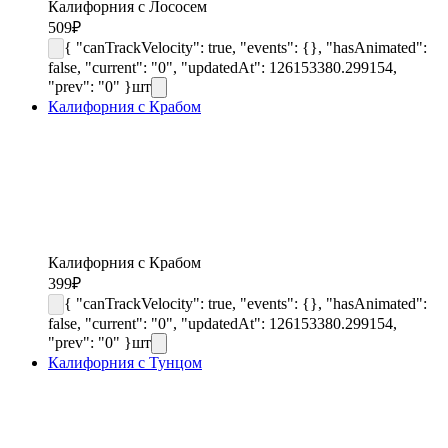
Калифорния с Лососем
509
₽
{ "canTrackVelocity": true, "events": {}, "hasAnimated":
false, "current": "0", "updatedAt": 126153380.299154,
"prev": "0" }
шт
Калифорния с Крабом
Калифорния с Крабом
399
₽
{ "canTrackVelocity": true, "events": {}, "hasAnimated":
false, "current": "0", "updatedAt": 126153380.299154,
"prev": "0" }
шт
Калифорния с Тунцом