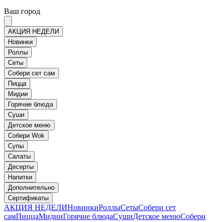
Ваш город
АКЦИЯ НЕДЕЛИ
Новинки
Роллы
Сеты
Собери сет сам
Пицца
Мидии
Горячие блюда
Суши
Детское меню
Собери Wok
Супы
Салаты
Десерты
Напитки
Дополнительно
Сертификаты
АКЦИЯ НЕДЕЛИ
Новинки
Роллы
Сеты
Собери сет
сам
Пицца
Мидии
Горячие блюда
Суши
Детское меню
Собери