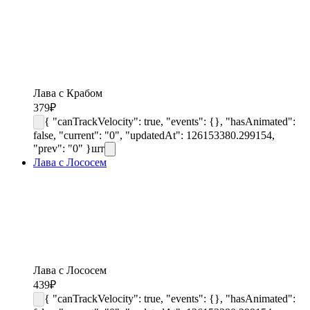
Лава с Крабом
379
₽
{ "canTrackVelocity": true, "events": {}, "hasAnimated":
false, "current": "0", "updatedAt": 126153380.299154,
"prev": "0" }
шт
Лава с Лососем
Лава с Лососем
439
₽
{ "canTrackVelocity": true, "events": {}, "hasAnimated":