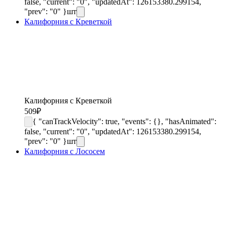
false, "current": "0", "updatedAt": 126153380.299154,
"prev": "0" }
шт
Калифорния с Креветкой
Калифорния с Креветкой
509
₽
{ "canTrackVelocity": true, "events": {}, "hasAnimated":
false, "current": "0", "updatedAt": 126153380.299154,
"prev": "0" }
шт
Калифорния с Лососем