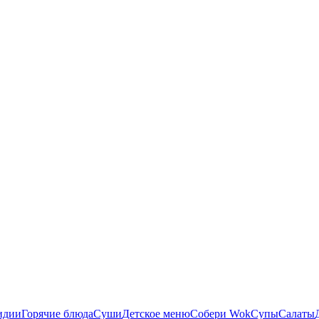
идии
Горячие блюда
Суши
Детское меню
Собери Wok
Супы
Салаты