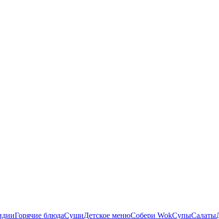
идии
Горячие блюда
Суши
Детское меню
Собери Wok
Супы
Салаты