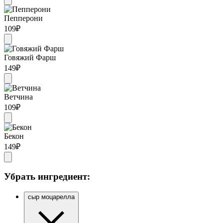
Пепперони
109
₽
Говяжий Фарш
149
₽
Ветчина
109
₽
Бекон
149
₽
Убрать ингредиент:
сыр моцарелла