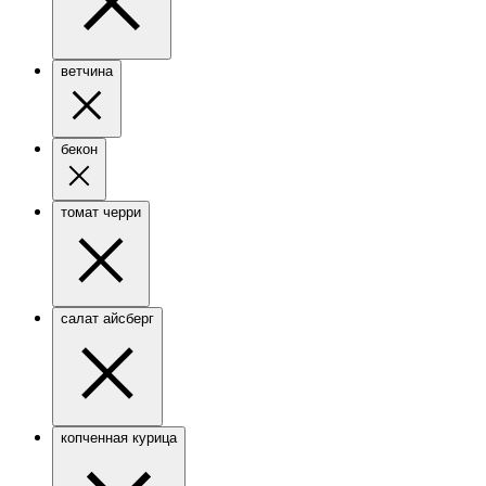
ветчина
бекон
томат черри
салат айсберг
копченная курица