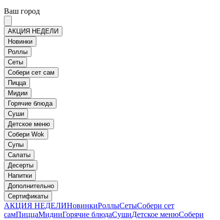
Ваш город
АКЦИЯ НЕДЕЛИ
Новинки
Роллы
Сеты
Собери сет сам
Пицца
Мидии
Горячие блюда
Суши
Детское меню
Собери Wok
Супы
Салаты
Десерты
Напитки
Дополнительно
Сертификаты
АКЦИЯ НЕДЕЛИ
Новинки
Роллы
Сеты
Собери сет
сам
Пицца
Мидии
Горячие блюда
Суши
Детское меню
Собери