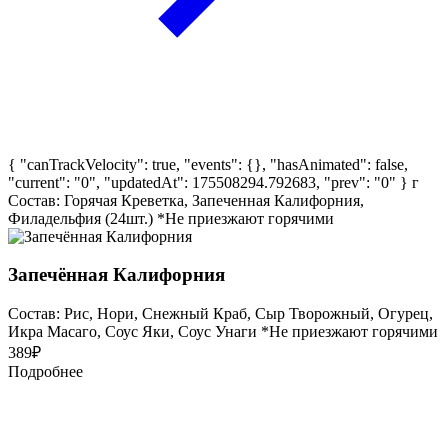
{ "canTrackVelocity": true, "events": {}, "hasAnimated": false,
"current": "0", "updatedAt": 175508294.792683, "prev": "0" }
г
Состав: Горячая Креветка, Запеченная Калифорния,
Филадельфия (24шт.) *Не приезжают горячими
Запечённая Калифорния
Состав: Рис, Нори, Снежный Краб, Сыр Творожный, Огурец,
Икра Масаго, Соус Яки, Соус Унаги *Не приезжают горячими
389
₽
Подробнее