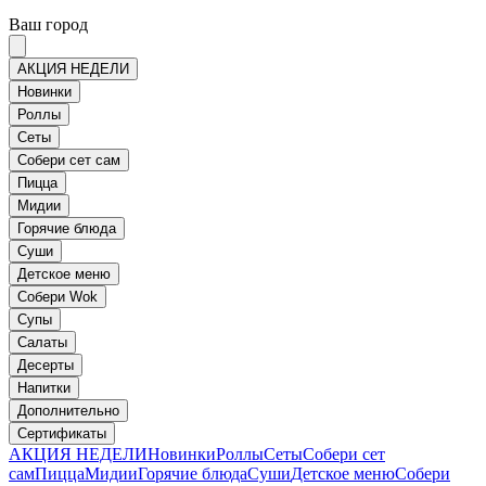
Ваш город
АКЦИЯ НЕДЕЛИ
Новинки
Роллы
Сеты
Собери сет сам
Пицца
Мидии
Горячие блюда
Суши
Детское меню
Собери Wok
Супы
Салаты
Десерты
Напитки
Дополнительно
Сертификаты
АКЦИЯ НЕДЕЛИ
Новинки
Роллы
Сеты
Собери сет
сам
Пицца
Мидии
Горячие блюда
Суши
Детское меню
Собери