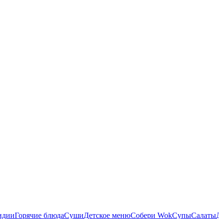
идии
Горячие блюда
Суши
Детское меню
Собери Wok
Супы
Салаты