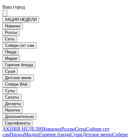
Ваш город
АКЦИЯ НЕДЕЛИ
Новинки
Роллы
Сеты
Собери сет сам
Пицца
Мидии
Горячие блюда
Суши
Детское меню
Собери Wok
Супы
Салаты
Десерты
Напитки
Дополнительно
Сертификаты
АКЦИЯ НЕДЕЛИ
Новинки
Роллы
Сеты
Собери сет
сам
Пицца
Мидии
Горячие блюда
Суши
Детское меню
Собери