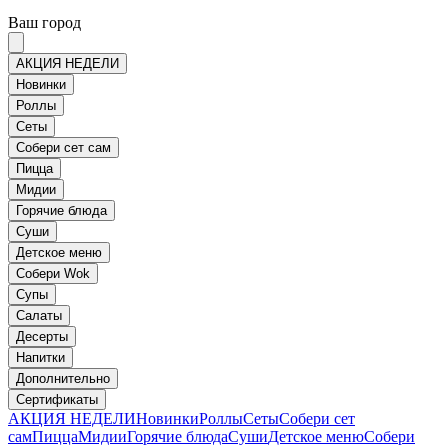
Ваш город
АКЦИЯ НЕДЕЛИ
Новинки
Роллы
Сеты
Собери сет сам
Пицца
Мидии
Горячие блюда
Суши
Детское меню
Собери Wok
Супы
Салаты
Десерты
Напитки
Дополнительно
Сертификаты
АКЦИЯ НЕДЕЛИ
Новинки
Роллы
Сеты
Собери сет
сам
Пицца
Мидии
Горячие блюда
Суши
Детское меню
Собери