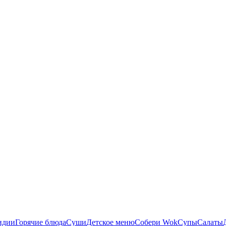
идии
Горячие блюда
Суши
Детское меню
Собери Wok
Супы
Салаты