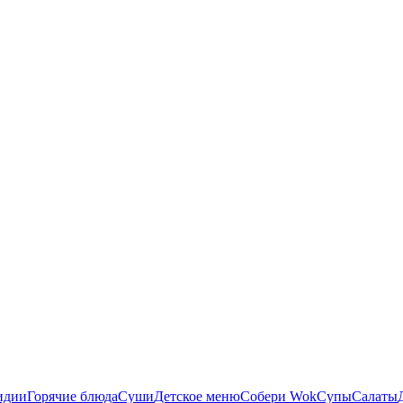
идии
Горячие блюда
Суши
Детское меню
Собери Wok
Супы
Салаты