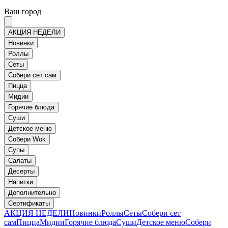
Ваш город
АКЦИЯ НЕДЕЛИ
Новинки
Роллы
Сеты
Собери сет сам
Пицца
Мидии
Горячие блюда
Суши
Детское меню
Собери Wok
Супы
Салаты
Десерты
Напитки
Дополнительно
Сертификаты
АКЦИЯ НЕДЕЛИ
Новинки
Роллы
Сеты
Собери сет
сам
Пицца
Мидии
Горячие блюда
Суши
Детское меню
Собери